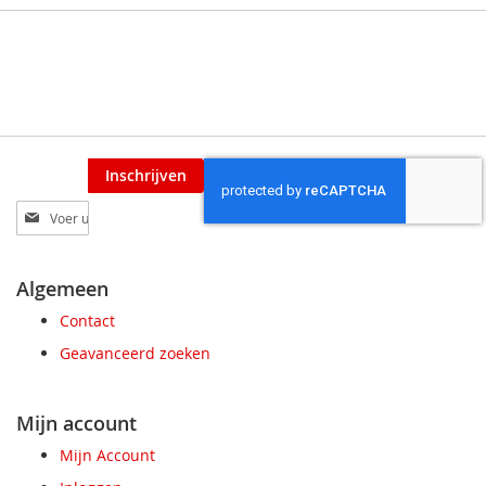
Inschrijven
Abonneer
u
op
onze
Algemeen
nieuwsbrief
Contact
Geavanceerd zoeken
Mijn account
Mijn Account