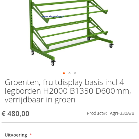
Groenten, fruitdisplay basis incl 4
Ga
naar
legborden H2000 B1350 D600mm,
het
verrijdbaar in groen
begin
van
de
€ 480,00
Product
Agri-330A/B
afbeeldingen-
gallerij
Uitvoering