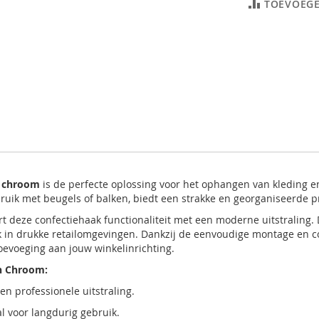
TOEVOEGE
m chroom
is de perfecte oplossing voor het ophangen van kleding 
k met beugels of balken, biedt een strakke en georganiseerde prese
deze confectiehaak functionaliteit met een moderne uitstraling.
k in drukke retailomgevingen. Dankzij de eenvoudige montage en co
toevoeging aan jouw winkelinrichting.
in Chroom:
en professionele uitstraling.
l voor langdurig gebruik.