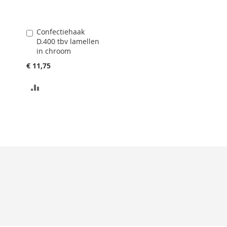
Confectiehaak
In
D.400 tbv lamellen
Winkelwagen
in chroom
€ 11,75
TOEVOEGEN
OM
TE
VERGELIJKEN