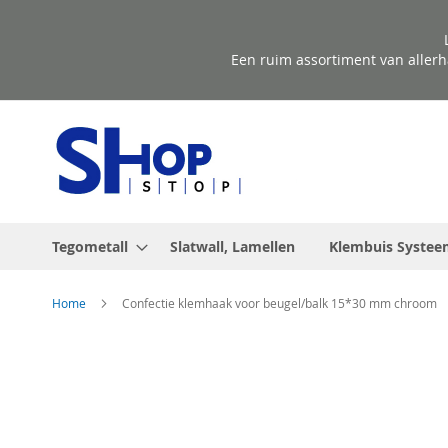
Ga
naar
de
Een ruim assortiment van allerh
inhoud
Tegometall
Slatwall, Lamellen
Klembuis Systee
Home
Confectie klemhaak voor beugel/balk 15*30 mm chroom
Ga
naar
het
einde
van
de