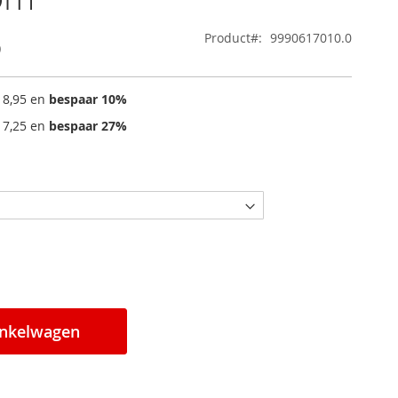
5
Product
9990617010.0
 8,95
en
bespaar
10
%
 7,25
en
bespaar
27
%
inkelwagen