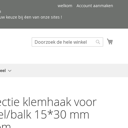
welkom
Account aanmaken
n
w keuze bij éen van onze sites !
Winkel
Search
Search
eel
ctie klemhaak voor
el/balk 15*30 mm
om