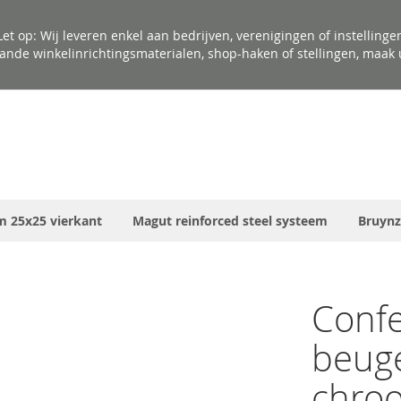
Let op: Wij leveren enkel aan bedrijven, verenigingen of instellinge
ande winkelinrichtingsmaterialen, shop-haken of stellingen, maak u
m 25x25 vierkant
Magut reinforced steel systeem
Bruynz
Confe
beug
chro