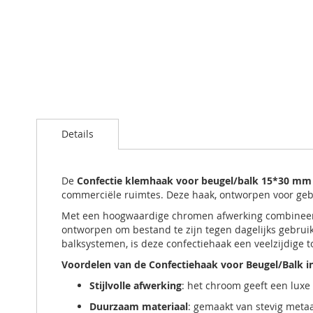
Ga
naar
Details
het
begin
van
de
De
Confectie klemhaak voor beugel/balk 15*30 m
afbeeldingen-
commerciële ruimtes. Deze haak, ontworpen voor gebrui
gallerij
Met een hoogwaardige chromen afwerking combineert 
ontworpen om bestand te zijn tegen dagelijks gebrui
balksystemen, is deze confectiehaak een veelzijdige 
Voordelen van de Confectiehaak voor Beugel/Balk 
Stijlvolle afwerking
: het chroom geeft een luxe 
Duurzaam materiaal
: gemaakt van stevig metaa